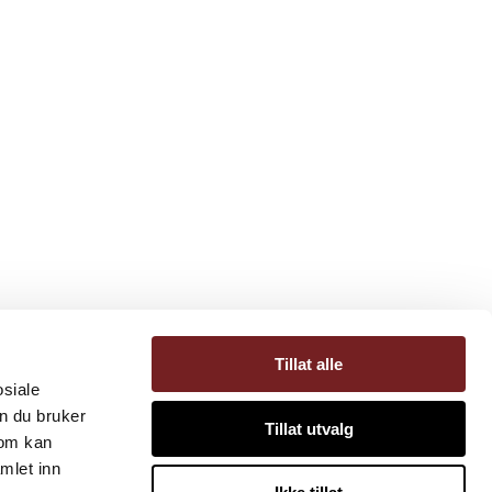
Tillat alle
osiale
n du bruker
Tillat utvalg
som kan
mlet inn